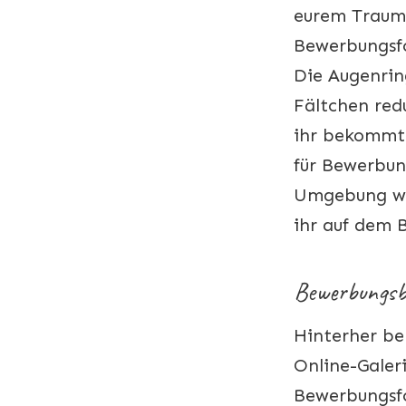
eurem Traumj
Bewerbungsfot
Die Augenrin
Fältchen red
ihr bekommt d
für Bewerbun
Umgebung we
ihr auf dem 
Bewerbungsb
Hinterher be
Online-Galeri
Bewerbungsfo