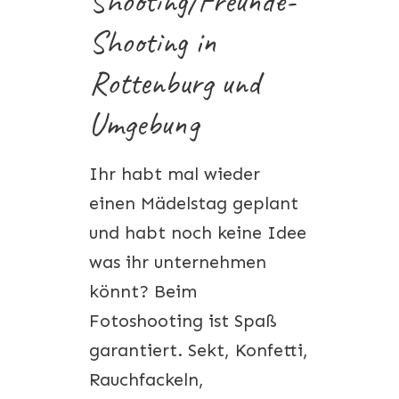
Shooting/Freunde-
Shooting in
Rottenburg und
Umgebung
Ihr habt mal wieder
einen Mädelstag geplant
und habt noch keine Idee
was ihr unternehmen
könnt? Beim
Fotoshooting ist Spaß
garantiert. Sekt, Konfetti,
Rauchfackeln,