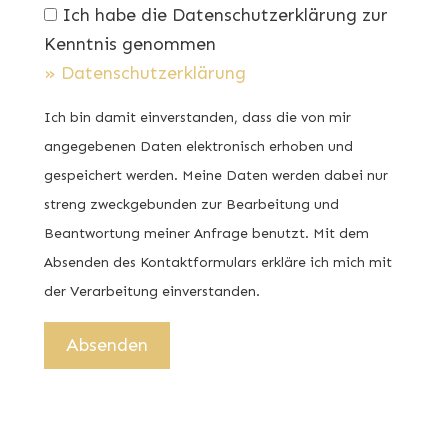
Ich habe die Datenschutzerklärung zur
Kenntnis genommen
» Datenschutzerklärung
Ich bin damit einverstanden, dass die von mir
angegebenen Daten elektronisch erhoben und
gespeichert werden. Meine Daten werden dabei nur
streng zweckgebunden zur Bearbeitung und
Beantwortung meiner Anfrage benutzt. Mit dem
Absenden des Kontaktformulars erkläre ich mich mit
der Verarbeitung einverstanden.