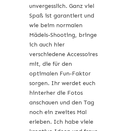
unvergesslich. Ganz viel
Spaß ist garantiert und
wie beim normalen
Mädels-Shooting, bringe
ich auch hier
verschiedene Accessoires
mit, die für den
optimalen Fun-Faktor
sorgen. Ihr werdet euch
hinterher die Fotos
anschauen und den Tag
noch ein zweites Mal
erleben. Ich habe viele