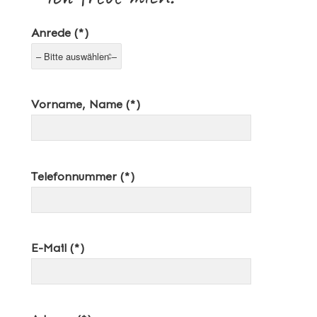
Anrede (*)
Vorname, Name (*)
Telefonnummer (*)
E-Mail (*)