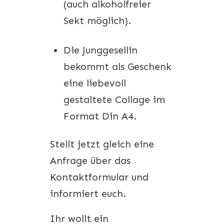
(auch alkoholfreier
Sekt möglich).
Die Junggesellin
bekommt als Geschenk
eine liebevoll
gestaltete Collage im
Format Din A4.
Stellt jetzt gleich eine
Anfrage über das
Kontaktformular und
informiert euch.
Ihr wollt ein