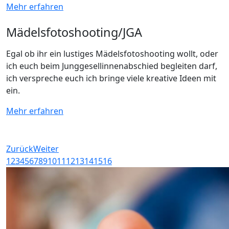
Mehr erfahren
Mädelsfotoshooting/JGA
Egal ob ihr ein lustiges Mädelsfotoshooting wollt, oder
ich euch beim Junggesellinnenabschied begleiten darf,
ich verspreche euch ich bringe viele kreative Ideen mit
ein.
Mehr erfahren
Weitere Impressionen
Zurück
Weiter
1
2
3
4
5
6
7
8
9
10
11
12
13
14
15
16